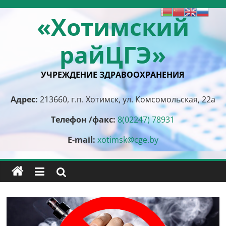
Перейти
«Хотимский
к
содержимому
райЦГЭ»
УЧРЕЖДЕНИЕ ЗДРАВООХРАНЕНИЯ
Адрес:
213660, г.п. Хотимск, ул. Комсомольская, 22а
Телефон /факс:
8(02247) 78931
E-mail:
xotimsk@cge.by