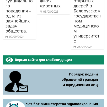
суицидально
диких
открытых
го
животных
дверей в
поведения –
Белорусском
03/08/2023
одна из
государствен
важнейших
ном
задач
медицинско
общества.
м
университет
09/09/2024
е
25/04/2024
Версия сайта для слабовидящих
Порядок подачи
обращений граждан
и юридических лиц
Чат-бот Министерства здравоохранения