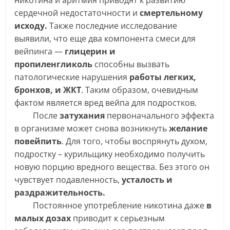
никотина и аритмия приводят к развитию
сердечной недостаточности и
смертельному
исходу.
Также последние исследование
выявили, что еще два компонента смеси для
вейпинга —
глицерин и
пропиленгликоль
способны вызвать
патологические нарушения
работы легких,
бронхов, и ЖКТ
. Таким образом, очевидным
фактом является вред вейпа для подростков.
После
затухания
первоначального эффекта
в организме может снова возникнуть
желание
повейпить
. Для того, чтобы воспрянуть духом,
подростку – курильщику необходимо получить
новую порцию вредного вещества. Без этого он
чувствует подавленность,
усталость и
раздражительность.
Постоянное употребление никотина даже
в
малых дозах
приводит к серьезным