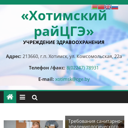
Перейти
«Хотимский
к
содержимому
райЦГЭ»
УЧРЕЖДЕНИЕ ЗДРАВООХРАНЕНИЯ
Адрес:
213660, г.п. Хотимск, ул. Комсомольская, 22а
Телефон /факс:
8(02247) 78931
E-mail:
xotimsk@cge.by
Требования санитарно-
эпидемиологического