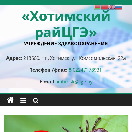
Перейти
«Хотимский
к
содержимому
райЦГЭ»
УЧРЕЖДЕНИЕ ЗДРАВООХРАНЕНИЯ
Адрес:
213660, г.п. Хотимск, ул. Комсомольская, 22а
Телефон /факс:
8(02247) 78931
E-mail:
xotimsk@cge.by