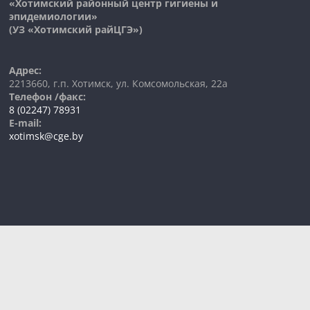
«Хотимский районный центр гигиены и
эпидемиологии»
(УЗ «
Хотимский
райЦГЭ»)
Адрес:
2213660, г.п. Хотимск, ул. Комсомольская, 22а
Телефон /факс:
8 (02247) 78931
E-mail:
xotimsk@cge.by