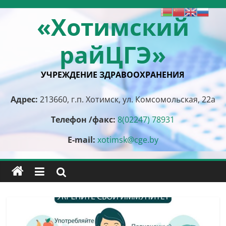
Перейти
«Хотимский
к
содержимому
райЦГЭ»
УЧРЕЖДЕНИЕ ЗДРАВООХРАНЕНИЯ
Адрес:
213660, г.п. Хотимск, ул. Комсомольская, 22а
Телефон /факс:
8(02247) 78931
E-mail:
xotimsk@cge.by