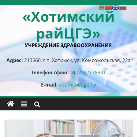
Перейти
«Хотимский
к
содержимому
райЦГЭ»
УЧРЕЖДЕНИЕ ЗДРАВООХРАНЕНИЯ
Адрес:
213660, г.п. Хотимск, ул. Комсомольская, 22а
Телефон /факс:
8(02247) 78931
E-mail:
xotimsk@cge.by