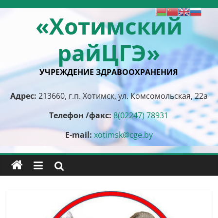
Перейти
«Хотимский
к
содержимому
райЦГЭ»
УЧРЕЖДЕНИЕ ЗДРАВООХРАНЕНИЯ
Адрес:
213660, г.п. Хотимск, ул. Комсомольская, 22а
Телефон /факс:
8(02247) 78931
E-mail:
xotimsk@cge.by