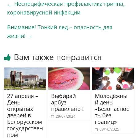
←
Неспецифическая профилактика гриппа,
коронавирусной инфекции
Внимание! Тонкий лед – опасность для
жизни!
→
Вам также понравится
27 апреля –
Выбирай
Молодёжны
День
арбуз
й день
открытых
правильно !
«Безопаснос
дверей в
ть без
29/07/2024
Белорусском
границ»
государствен
08/10/2025
ном